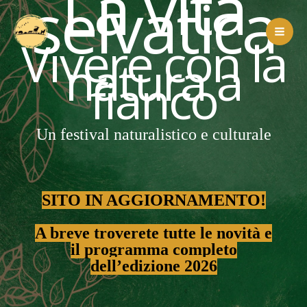
La vita
selvatica
Vai
al
Vivere con la
contenuto
natura a
fianco
Un festival naturalistico e culturale
SITO IN AGGIORNAMENTO!
A breve troverete tutte le novità e
il programma completo
dell’edizione 2026