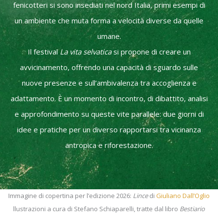
fenicotteri si sono insediati nel nord Italia, primi esempi di
un ambiente che muta forma a velocità diverse da quelle
umane.
Il festival
La vita selvatica
si propone di creare un
avvicinamento, offrendo una capacità di sguardo sulle
nuove presenze e sull’ambivalenza tra accoglienza e
adattamento. È un momento di incontro, di dibattito, analisi
e approfondimento su queste vite parallele: due giorni di
idee e pratiche per un diverso rapportarsi tra vicinanza
antropica e riforestazione.
Immagine di copertina per l’edizione 2026:
Lince
di
Giuliano Dall’Oglio
llustrazioni a cura di Stefano Schiaparelli, tratte dal libro
Bestiario